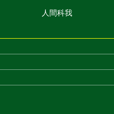
人間科我
ABOUT
Introduction
CV
관상이동법觀想移動法
이동전조 異同前兆
이동동작 異同動作
이동통 異同痛
0oㅇ❍..
神經洞
o 돌의 힘 石之力
ㅇ보는 돌 觀賞石
❍ 내가 없는 세계 沒有我的世