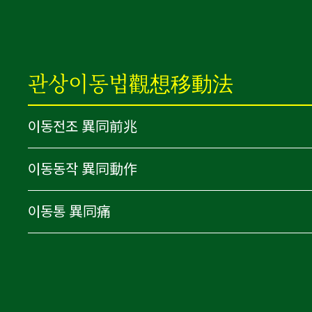
관상이동법觀想移動法
이동전조 異同前兆
이동동작 異同動作
0 신경구멍 
이동통 異同痛