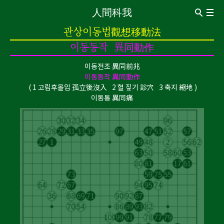
人間科我
ABOUT
관상이동법觀想移動法
Introduction
CV
이동동작 異同動作
관상이동법觀想移動法
이동전조 異同前兆
이동전조 異同前兆
이동동작 異同動作
이동통 異同痛
이동동작 異同動作
0oㅇ❍..
1 고립후몰입 孤立後沒入
2 혈 짚기 診穴
3 축지 縮地
0 신경구멍 神經洞
o 돌의 힘 石之力
ㅇ보는 돌 觀賞石
이동통 異同痛
❍ 내가 없는 세계 沒有我的世界
..멍멍 梦梦