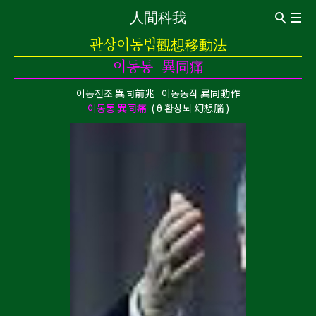
人間科我
ABOUT
관상이동법觀想移動法
Introduction
CV
이동통 異同痛
관상이동법觀想移動法
이동전조 異同前兆
이동동작 異同動作
이동전조 異同前兆
이동동작 異同動作
이동통 異同痛
이동통 異同痛
θ 환상뇌 幻想腦
0oㅇ❍..
0 신경구멍 神經洞
o 돌의 힘 石之力
ㅇ보는 돌 觀賞石
❍ 내가 없는 세계 沒有我的世界
..멍멍 梦梦