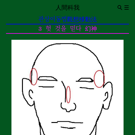
人間科我
ABOUT
관상이동법觀想移動法
Introduction
CV
3 헛 것을 믿다 幻神
관상이동법觀想移動法
이동전조 異同前兆
이동동작 異同動作
이동통 異同痛
0oㅇ❍..
0 신경구멍 神經洞
o 돌의 힘 石之力
ㅇ보는 돌 觀賞石
❍ 내가 없는 세계 沒有我的世界
..멍멍 梦梦