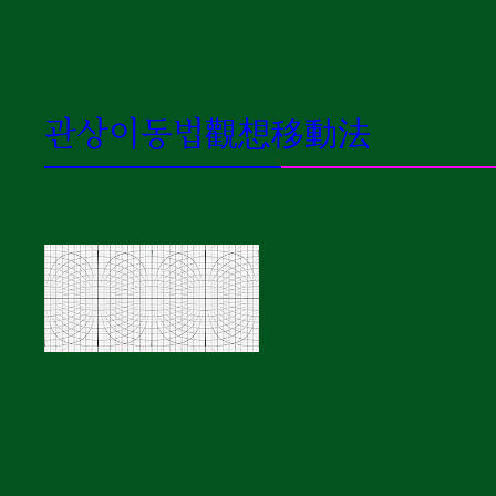
관상이동법觀想移動法
0 신경구멍 