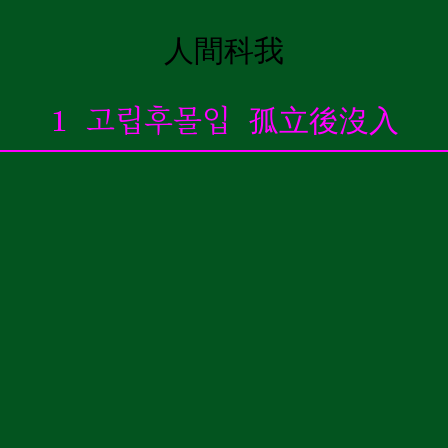
人間科我
ABOUT
1 고립후몰입 孤立後沒入
Introduction
CV
관상이동법觀想移動法
이동전조 異同前兆
이동동작 異同動作
이동통 異同痛
0oㅇ❍..
神經洞
o 돌의 힘 石之力
ㅇ보는 돌 觀賞石
❍ 내가 없는 세계 沒有我的世