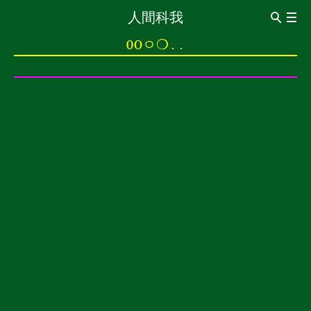
人間科我
ABOUT
0Oㅇ❍..
Introduction
CV
관상이동법觀想移動法
이동전조 異同前兆
이동동작 異同動作
이동통 異同痛
0oㅇ❍..
0 신경구멍 神經洞
o 돌의 힘 石之力
ㅇ보는 돌 觀賞石
❍ 내가 없는 세계 沒有我的世界
..멍멍 梦梦