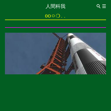
人間科我
ABOUT
0Oㅇ❍..
Introduction
CV
관상이동법觀想移動法
이동전조 異同前兆
이동동작 異同動作
이동통 異同痛
0oㅇ❍..
0 신경구멍 神經洞
o 돌의 힘 石之力
ㅇ보는 돌 觀賞石
❍ 내가 없는 세계 沒有我的世界
..멍멍 梦梦