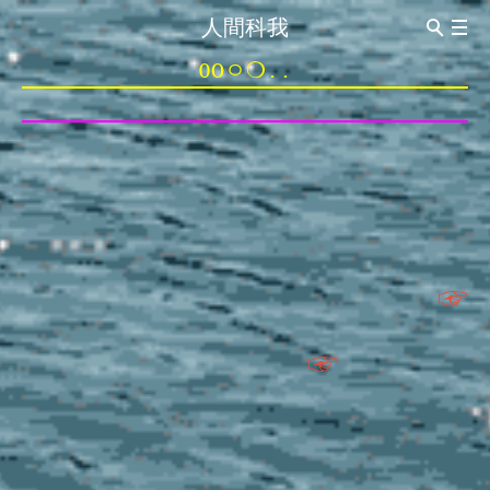
人間科我
ABOUT
0Oㅇ❍..
Introduction
CV
관상이동법觀想移動法
이동전조 異同前兆
이동동작 異同動作
이동통 異同痛
0oㅇ❍..
0 신경구멍 神經洞
o 돌의 힘 石之力
ㅇ보는 돌 觀賞石
❍ 내가 없는 세계 沒有我的世界
..멍멍 梦梦
☞
☞