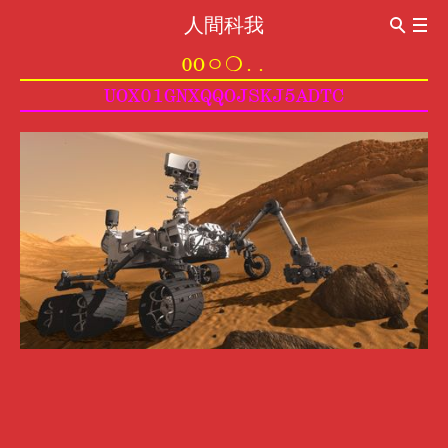
人間科我
ABOUT
0Oㅇ❍..
Introduction
CV
UOX01GNXQQOJSKJ5ADTC
관상이동법觀想移動法
이동전조 異同前兆
이동동작 異同動作
이동통 異同痛
0oㅇ❍..
0 신경구멍 神經洞
o 돌의 힘 石之力
ㅇ보는 돌 觀賞石
❍ 내가 없는 세계 沒有我的世界
..멍멍 梦梦