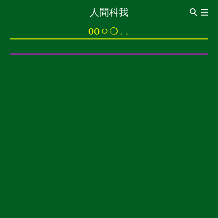
人間科我
ABOUT
0Oㅇ❍..
Introduction
CV
관상이동법觀想移動法
이동전조 異同前兆
이동동작 異同動作
이동통 異同痛
0oㅇ❍..
0 신경구멍 神經洞
o 돌의 힘 石之力
ㅇ보는 돌 觀賞石
❍ 내가 없는 세계 沒有我的世界
..멍멍 梦梦