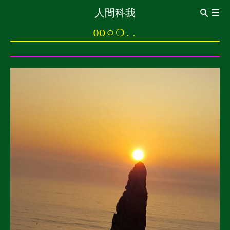
人間科我
ABOUT
0Oㅇ❍..
Introduction
CV
관상이동법觀想移動法
이동전조 異同前兆
이동동작 異同動作
이동통 異同痛
0oㅇ❍..
0 신경구멍 神經洞
o 돌의 힘 石之力
ㅇ보는 돌 觀賞石
❍ 내가 없는 세계 沒有我的世界
..멍멍 梦梦