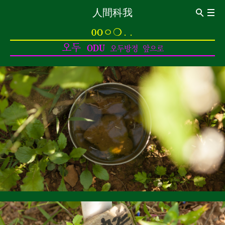
人間科我
ABOUT
0Oㅇ❍..
Introduction
CV
오두 ODU
오두방정 앞으로
관상이동법觀想移動法
이동전조 異同前兆
이동동작 異同動作
이동통 異同痛
0oㅇ❍..
0 신경구멍 神經洞
o 돌의 힘 石之力
ㅇ보는 돌 觀賞石
❍ 내가 없는 세계 沒有我的世界
..멍멍 梦梦