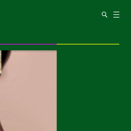
界
..멍멍 梦梦