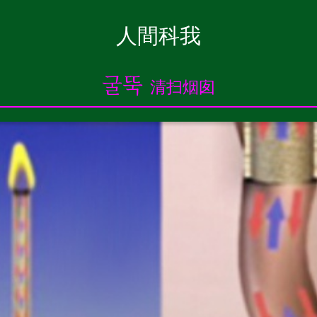
人間科我
ABOUT
굴뚝
清扫烟囱
Introduction
CV
관상이동법觀想移動法
이동전조 異同前兆
이동동작 異同動作
이동통 異同痛
0oㅇ❍..
神經洞
o 돌의 힘 石之力
ㅇ보는 돌 觀賞石
❍ 내가 없는 세계 沒有我的世