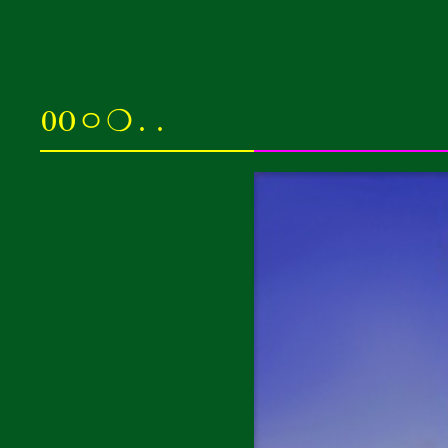
0Oㅇ❍..
0 신경구멍 